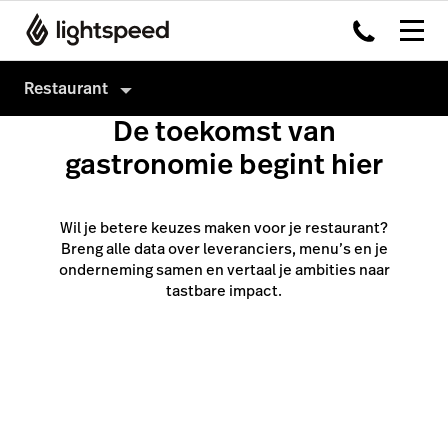
Restaurant
De toekomst van
Producten
gastronomie begint hier
Hardware
Kassasysteem
Integraties
Payments
Wil je betere keuzes maken voor je restaurant?
Breng alle data over leveranciers, menu’s en je
Multi-locatie
Kitchen Dislpay System
onderneming samen en vertaal je ambities naar
Prijzen
Tableside
tastbare impact.
Klanten
Capital
Advanced Insights
Inventory
Order Anywhere