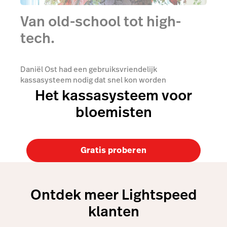
Van old-school tot high-
tech.
Daniël Ost had een gebruiksvriendelijk
kassasysteem nodig dat snel kon worden
geïmplementeerd met oog op de verschillende
Het kassasysteem voor
winkels. Voordat ze Lightspeed implementeerden
bloemisten
was alles nog een beetje 'old school' met
bijvoorbeeld het handmatig beheren van voorraad.
Gratis proberen
Ontdek meer Lightspeed
klanten