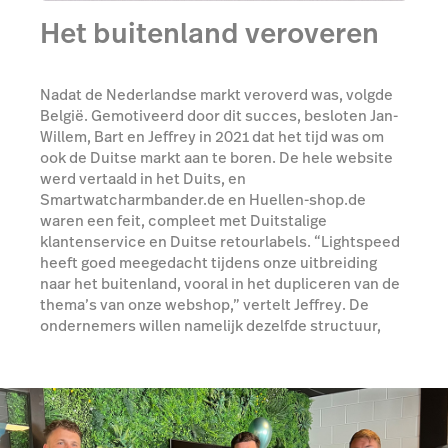
Het buitenland veroveren
Nadat de Nederlandse markt veroverd was, volgde
België. Gemotiveerd door dit succes, besloten Jan-
Willem, Bart en Jeffrey in 2021 dat het tijd was om
ook de Duitse markt aan te boren. De hele website
werd vertaald in het Duits, en
Smartwatcharmbander.de en Huellen-shop.de
waren een feit, compleet met Duitstalige
klantenservice en Duitse retourlabels. “Lightspeed
heeft goed meegedacht tijdens onze uitbreiding
naar het buitenland, vooral in het dupliceren van de
thema’s van onze webshop,” vertelt Jeffrey. De
ondernemers willen namelijk dezelfde structuur,
kleurencombinaties en instellingen voor alle
websites. Dankzij deze snelle manier van
overzetten, slaagden ze erin om ook in korte tijd
Franse en Spaanse shops te openen.