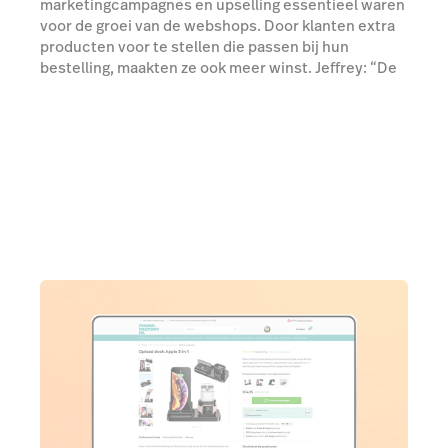
marketingcampagnes en upselling essentieel waren
voor de groei van de webshops. Door klanten extra
producten voor te stellen die passen bij hun
bestelling, maakten ze ook meer winst. Jeffrey: “De
marketingkosten in onze branche zijn best hoog. Je
betaalt voor online campagnes om klanten naar je
website te halen. Dan is het ideaal om via upselling
de orderwaarde te kunnen verhogen.”