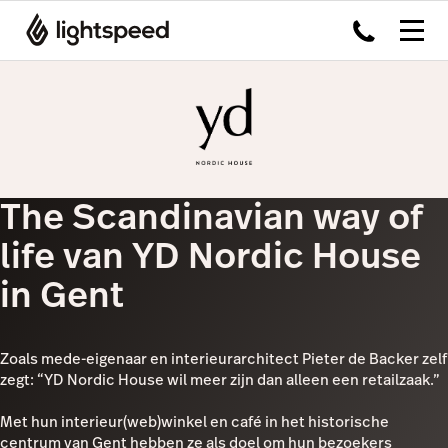
The Scandinavian way of
life van YD Nordic House
in Gent
Zoals mede-eigenaar en interieurarchitect Pieter de Backer zelf
zegt: “YD Nordic House wil meer zijn dan alleen een retailzaak.”
Met hun interieur(web)winkel en café in het historische
centrum van Gent hebben ze als doel om hun bezoekers