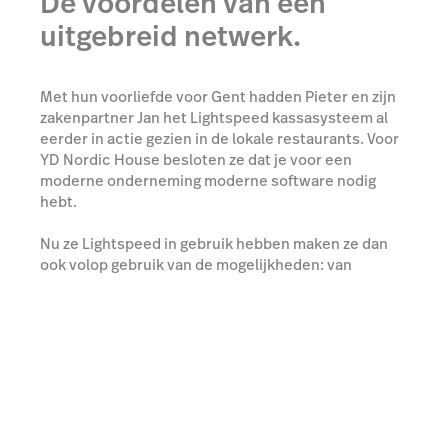
De voordelen van een
uitgebreid netwerk.
Met hun voorliefde voor Gent hadden Pieter en zijn
zakenpartner Jan het Lightspeed kassasysteem al
eerder in actie gezien in de lokale restaurants. Voor
YD Nordic House besloten ze dat je voor een
moderne onderneming moderne software nodig
hebt.
Nu ze Lightspeed in gebruik hebben maken ze dan
ook volop gebruik van de mogelijkheden: van
Lightspeed Analytics voor de laatste data-inzichten
tot Yuki voor de boekhouding van de verschillende
zaken, Jan heeft een uitgebreid netwerk van apps en
integraties gecreëerd.