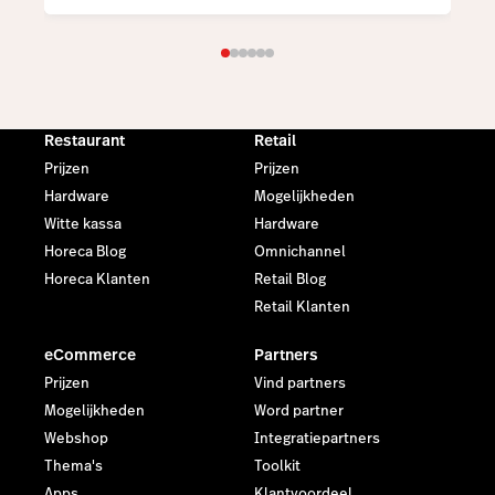
Restaurant
Retail
Prijzen
Prijzen
Hardware
Mogelijkheden
Witte kassa
Hardware
Horeca Blog
Omnichannel
Horeca Klanten
Retail Blog
Retail Klanten
eCommerce
Partners
Prijzen
Vind partners
Mogelijkheden
Word partner
Webshop
Integratiepartners
Thema's
Toolkit
Apps
Klantvoordeel