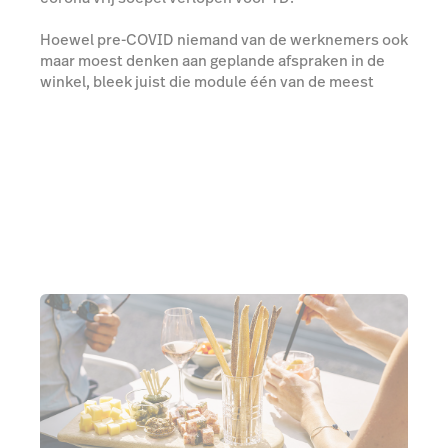
Hoewel pre-COVID niemand van de werknemers ook
maar moest denken aan geplande afspraken in de
winkel, bleek juist die module één van de meest
gebruikte online tools te zijn. Ook het café kon snel
omschakelen naar een kostenefficiënt ‘nieuw
normaal’, met behulp van
de QR menu-app
die direct
integreert met Lightspeed.