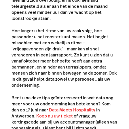
niemand zich overbodig, en is ook niemand
teleurgesteld als er aan het einde van de maand
opeens veel minder uur dan verwacht op het
loonstrookje staan.
Hoe langer u het ritme van uw zaak volgt, hoe
passender u het rooster kunt maken. Het begint
misschien met een wekelijks ritme –
‘vrijdagavonden zijn druk’ – maar kan al snel
veranderen in een jaarrapport. Zo kunt u zien dat u
vanaf oktober meer behoefte heeft aan extra
barmannen, en minder aan terraslopers, omdat
mensen zich naar binnen bewegen na de zomer. Ook
in dit geval helpt data zowel uw personeel, als uw
onderneming.
Bent u na deze tips geïnteresseerd in wat data nog
meer voor uw onderneming kan betekenen? Kom
dan op 17 juni naar
Data Meets Hospitality
in
Antwerpen.
Koop nu uw ticket
of vraag uw
kortingscode aan bij uw accountmanager (alleen van
toepassing als u klant bent bij Lightspeed).