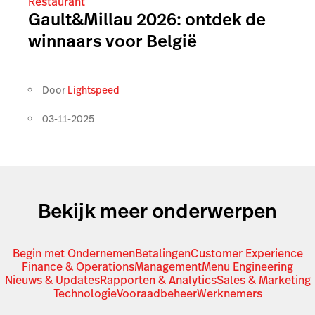
Restaurant
Gault&Millau 2026: ontdek de
winnaars voor België
Door
Lightspeed
03-11-2025
Bekijk meer onderwerpen
Begin met Ondernemen
Betalingen
Customer Experience
Finance & Operations
Management
Menu Engineering
Nieuws & Updates
Rapporten & Analytics
Sales & Marketing
Technologie
Vooraadbeheer
Werknemers