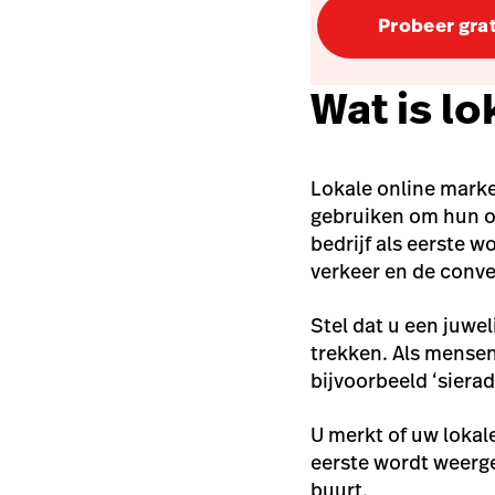
Probeer grat
Wat is l
Lokale online mark
gebruiken om hun on
bedrijf als eerste 
verkeer en de conver
Stel dat u een juwe
trekken. Als mensen
bijvoorbeeld ‘sierade
U merkt of uw lokal
eerste wordt weerg
buurt.