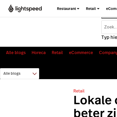
Restaurant
Retail
eCom
Typ hie
Alle blogs
Horeca
Retail
eCommerce
Compan
Retail
Lokale 
beter z