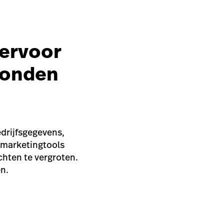
 ervoor
evonden
edrijfsgegevens,
 marketingtools
hten te vergroten.
en.