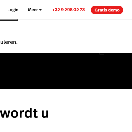
+32 9 298 02 73
Login
Meer
Gratis demo
nuleren.
 wordt u