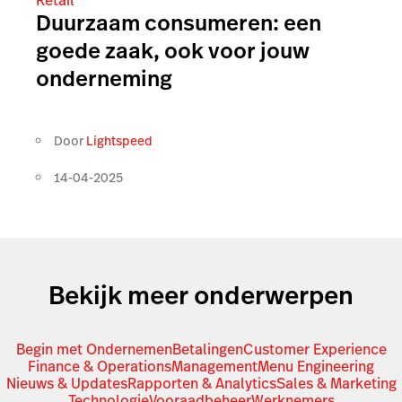
Retail
Duurzaam consumeren: een
goede zaak, ook voor jouw
onderneming
Door
Lightspeed
14-04-2025
Bekijk meer onderwerpen
Begin met Ondernemen
Betalingen
Customer Experience
Finance & Operations
Management
Menu Engineering
Nieuws & Updates
Rapporten & Analytics
Sales & Marketing
Technologie
Vooraadbeheer
Werknemers