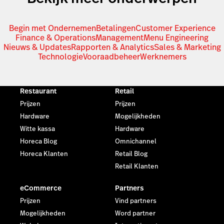
Begin met Ondernemen
Betalingen
Customer Experience
Finance & Operations
Management
Menu Engineering
Nieuws & Updates
Rapporten & Analytics
Sales & Marketing
Technologie
Vooraadbeheer
Werknemers
Restaurant
Retail
Prijzen
Prijzen
Hardware
Mogelijkheden
Witte kassa
Hardware
Horeca Blog
Omnichannel
Horeca Klanten
Retail Blog
Retail Klanten
eCommerce
Partners
Prijzen
Vind partners
Mogelijkheden
Word partner