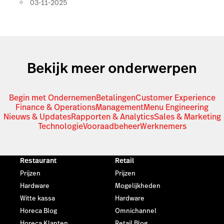
03-11-2025
Bekijk meer onderwerpen
Begin met Ondernemen
Betalingen
Customer Experience
Finance & Operations
Management
Menu Engineering
Nieuws & Updates
Rapporten & Analytics
Sales & Marketing
Technologie
Vooraadbeheer
Werknemers
Restaurant
Retail
Prijzen
Prijzen
Hardware
Mogelijkheden
Witte kassa
Hardware
Horeca Blog
Omnichannel
Horeca Klanten
Retail Blog