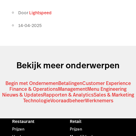
Door
Lightspeed
14-04-2025
Bekijk meer onderwerpen
Begin met Ondernemen
Betalingen
Customer Experience
Finance & Operations
Management
Menu Engineering
Nieuws & Updates
Rapporten & Analytics
Sales & Marketing
Technologie
Vooraadbeheer
Werknemers
Restaurant
Retail
Prijzen
Prijzen