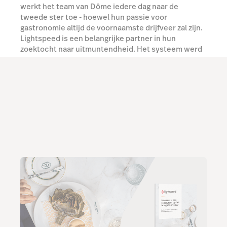
werkt het team van Dôme iedere dag naar de
tweede ster toe - hoewel hun passie voor
gastronomie altijd de voornaamste drijfveer zal zijn.
Lightspeed is een belangrijke partner in hun
zoektocht naar uitmuntendheid. Het systeem werd
door Frédéric Chabbert overgenomen van de vorige
eigenaar, en stelt hem in staat om zijn twee locaties
- Dôme en Dôme sur Mer - op afstand en met gemak
te beheren.