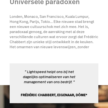
Universele paradoxen
Londen, Monaco, San Francisco, Kuala Lumpur,
Hong Kong, Parijs, Tokio... Elke nieuwe stad brengt
een nieuwe cultuurschok met zich mee. Het is,
paradoxaal genoeg, de aanraking met al deze
verschillende culturen wat ervoor zorgt dat Frédéric
Chabbert zijn unieke stijl ontwikkelt in de keuken.
Het omarmen van nieuwe levenswijzen, zonder
verlies van de culinaire identiteit, wordt zijn
handelsmerk. Globalisering maakt zijn visie mogelijk:
zelfs in zijn keuken in Hong Kong worden drie keer
per week producten uit Frankrijk geleverd.
“
Lightspeed helpt ons bij het
dagelijks optimaliseren van het
management van ons bedrijf.
”
FRÉDÉRIC CHABBERT, EIGENAAR, DÔME*