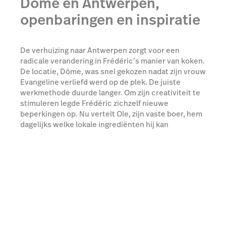
Dôme en Antwerpen,
openbaringen en inspiratie
De verhuizing naar Antwerpen zorgt voor een
radicale verandering in Frédéric’s manier van koken.
De locatie, Dôme, was snel gekozen nadat zijn vrouw
Evangeline verliefd werd op de plek. De juiste
werkmethode duurde langer. Om zijn creativiteit te
stimuleren legde Frédéric zichzelf nieuwe
beperkingen op. Nu vertelt Ole, zijn vaste boer, hem
dagelijks welke lokale ingrediënten hij kan
gebruiken, afhankelijk van wat er beschikbaar is. Zijn
creatieve consultant Natalie motiveert hem om
nieuwe technieken te gebruiken. Zo haalt hij iedere
dag inspiratie uit zijn directe omgeving.