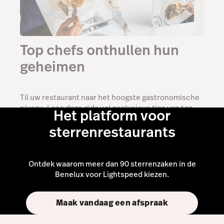
Top chefs onthullen hun
geheimen
Til uw restaurant naar het hoogste gastronomische
niveau. Lees deze gids vol exclusieve tips van top
Het platform voor
chefs en de directeur van de Michelin Gids.
sterrenrestaurants
Download nu
Ontdek waarom meer dan 90 sterrenzaken in de
Benelux voor Lightspeed kiezen.
Maak vandaag een afspraak