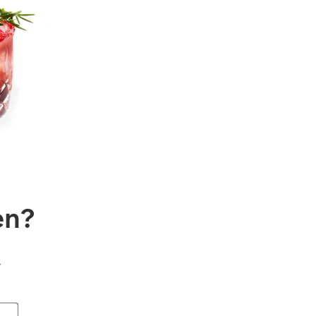
en?
.