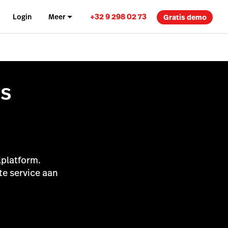
+32 9 298 02 73
Login
Meer
Gratis demo
s
lplatform.
te service aan