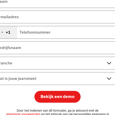
aam
-mailadres
+1
Telefoonnummer
erenigde
taten
+1
edrijfsnaam
ranche
at is jouw jaaromzet
Bekijk een demo
Door het indienen van dit formulier, ga je akkoord met de
algemene voorwaarden
en het gebruik van uw persoonlijke gegevens in