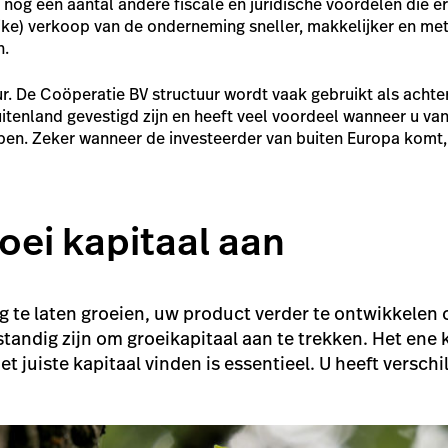
 nog een aantal andere fiscale en juridische voordelen die 
jke) verkoop van de onderneming sneller, makkelijker en met
n.
r. De Coöperatie BV structuur wordt vaak gebruikt als achte
uitenland gevestigd zijn en heeft veel voordeel wanneer u va
en. Zeker wanneer de investeerder van buiten Europa komt, 
roei kapitaal aan
e laten groeien, uw product verder te ontwikkelen of
tandig zijn om groeikapitaal aan te trekken. Het ene k
et juiste kapitaal vinden is essentieel. U heeft verschi