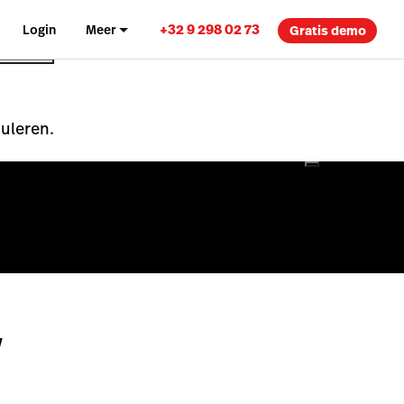
+32 9 298 02 73
Login
Meer
Gratis demo
nuleren.
w