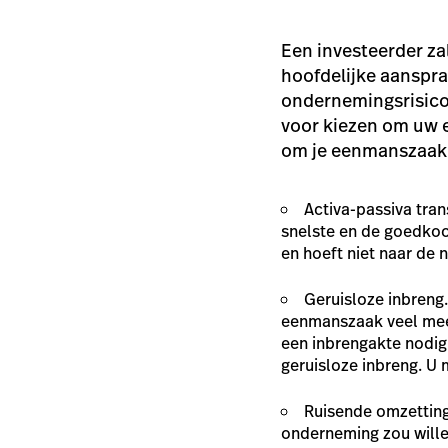
Een investeerder za
hoofdelijke aansprak
ondernemingsrisico’s
voor kiezen om uw e
om je eenmanszaak 
Activa-passiva tra
snelste en de goedko
en hoeft niet naar de 
Geruisloze inbreng
eenmanszaak veel meerw
een inbrengakte nodig
geruisloze inbreng. U
Ruisende omzetting
onderneming zou wille