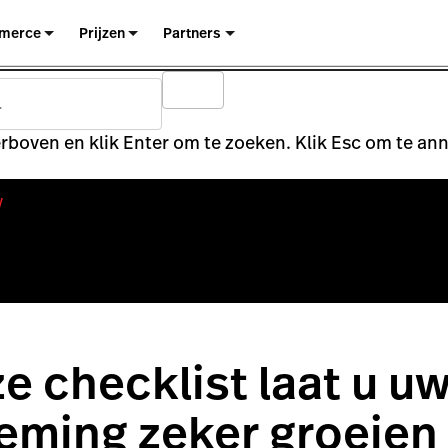
merce
Prijzen
Partners
rboven en klik Enter om te zoeken. Klik Esc om te an
y
e checklist laat u u
eming zeker groeien