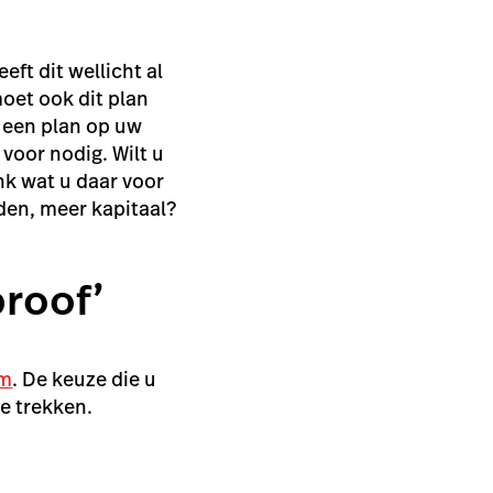
ft dit wellicht al
moet ook dit plan
 een plan op uw
voor nodig. Wilt u
k wat u daar voor
den, meer kapitaal?
proof’
rm
. De keuze die u
e trekken.