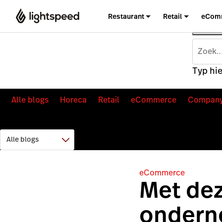
Restaurant
Retail
eCom
Typ hie
Alle blogs
Horeca
Retail
eCommerce
Compan
eCommerce
Met dez
ondern