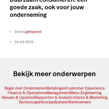
goede zaak, ook voor jouw
onderneming
Door
Lightspeed
14-04-2025
Bekijk meer onderwerpen
Begin met Ondernemen
Betalingen
Customer Experience
Finance & Operations
Management
Menu Engineering
Nieuws & Updates
Rapporten & Analytics
Sales & Marketing
Technologie
Vooraadbeheer
Werknemers