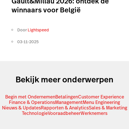
Gault&Millau 2026: ontdek de
winnaars voor België
Door
Lightspeed
03-11-2025
Bekijk meer onderwerpen
Begin met Ondernemen
Betalingen
Customer Experience
Finance & Operations
Management
Menu Engineering
Nieuws & Updates
Rapporten & Analytics
Sales & Marketing
Technologie
Vooraadbeheer
Werknemers