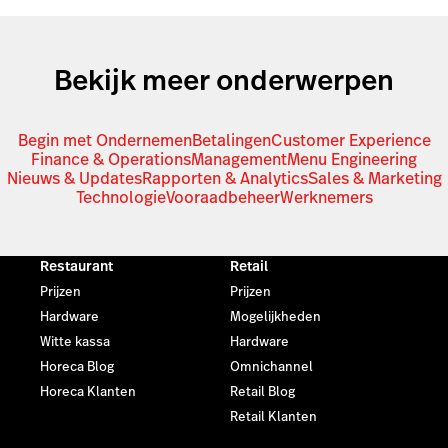
Bekijk meer onderwerpen
Begin met Ondernemen
Betalingen
Customer Experience
Finance & Operations
Management
Menu Engineering
Nieuws & Updates
Rapporten & Analytics
Sales & Marketing
Technologie
Vooraadbeheer
Werknemers
Restaurant
Retail
Prijzen
Prijzen
Hardware
Mogelijkheden
Witte kassa
Hardware
Horeca Blog
Omnichannel
Horeca Klanten
Retail Blog
Retail Klanten