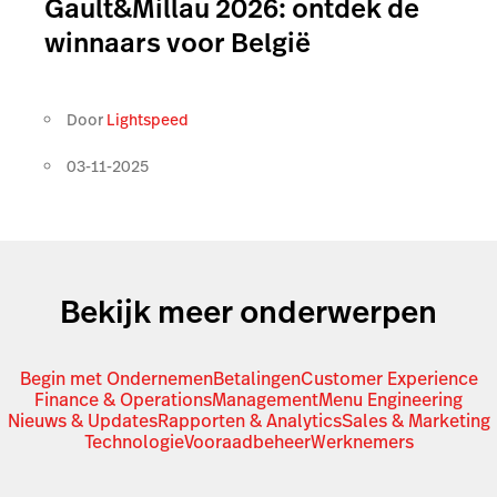
Gault&Millau 2026: ontdek de
winnaars voor België
Door
Lightspeed
03-11-2025
Bekijk meer onderwerpen
Begin met Ondernemen
Betalingen
Customer Experience
Finance & Operations
Management
Menu Engineering
Nieuws & Updates
Rapporten & Analytics
Sales & Marketing
Technologie
Vooraadbeheer
Werknemers