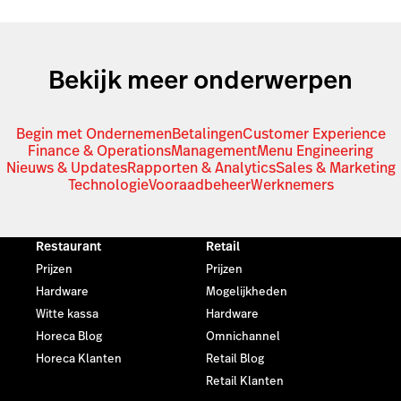
Bekijk meer onderwerpen
Begin met Ondernemen
Betalingen
Customer Experience
Finance & Operations
Management
Menu Engineering
Nieuws & Updates
Rapporten & Analytics
Sales & Marketing
Technologie
Vooraadbeheer
Werknemers
Restaurant
Retail
Prijzen
Prijzen
Hardware
Mogelijkheden
Witte kassa
Hardware
Horeca Blog
Omnichannel
Horeca Klanten
Retail Blog
Retail Klanten