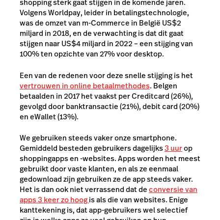
shopping sterk gaat stijgen in de komende jaren.
Volgens
Worldpay
, leider in betalingstechnologie,
was de omzet van m-Commerce in België US$2
miljard in 2018, en de verwachting is dat dit gaat
stijgen naar US$4 miljard in 2022 – een stijging van
100% ten opzichte van 27% voor desktop.
Een van de redenen voor deze snelle stijging is het
vertrouwen in online betaalmethodes
. Belgen
betaalden in 2017 het
vaakst per Creditcard (26%),
gevolgd door banktransactie
(21%), debit card (20%)
en eWallet (13%).
We gebruiken steeds vaker onze smartphone.
Gemiddeld besteden gebruikers dagelijks
3 uur
op
shoppingapps en -websites. Apps worden het meest
gebruikt door vaste klanten, en als ze eenmaal
gedownload zijn gebruiken ze de app steeds vaker.
Het is dan ook niet verrassend dat de
conversie van
apps 3 keer zo hoog
is als die van websites. Enige
kanttekening is, dat app-gebruikers wel selectief