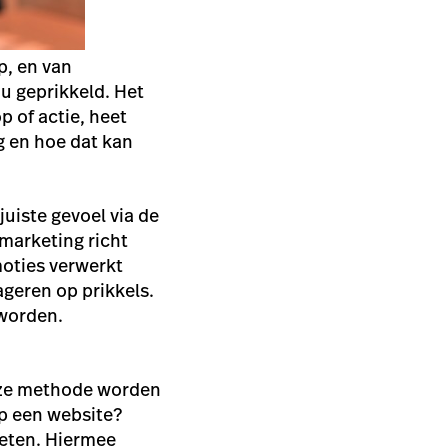
p, en van
u geprikkeld. Het
p of actie, heet
g en hoe dat kan
uiste gevoel via de
omarketing richt
emoties verwerkt
ageren op prikkels.
 worden.
eze methode worden
p een website?
meten. Hiermee