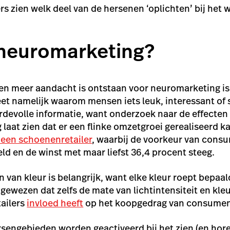
 zien welk deel van de hersenen ‘oplichten’ bij het
neuromarketing?
aren meer aandacht is ontstaan voor neuromarketing is
et namelijk
waarom
mensen iets leuk, interessant of s
rdevolle informatie, want onderzoek naar de effecten
laat zien dat er een flinke omzetgroei gerealiseerd k
een schoenenretailer
, waarbij de voorkeur van cons
d en de winst met maar liefst 36,4 procent steeg.
 van kleur is belangrijk, want elke kleur roept bepaa
gewezen dat zelfs de mate van lichtintensiteit en kle
tailers
invloed heeft
op het koopgedrag van consumen
ersengebieden worden geactiveerd bij het zien (en hor