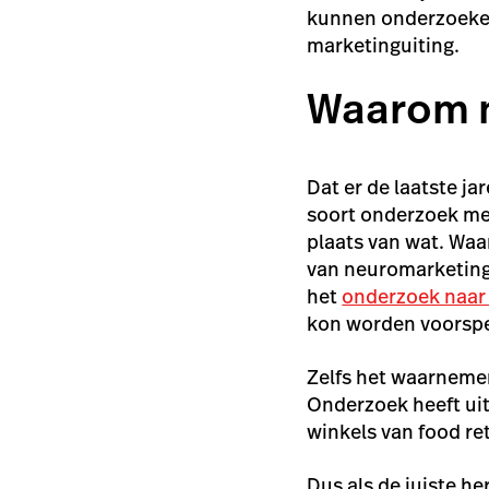
kunnen onderzoekers
marketinguiting.
Waarom 
Dat er de laatste j
soort onderzoek me
plaats van
wat
. Waa
van neuromarketing 
het
onderzoek naar 
kon worden voorspel
Zelfs het waarnemen
Onderzoek heeft uit
winkels van food re
Dus als de juiste h