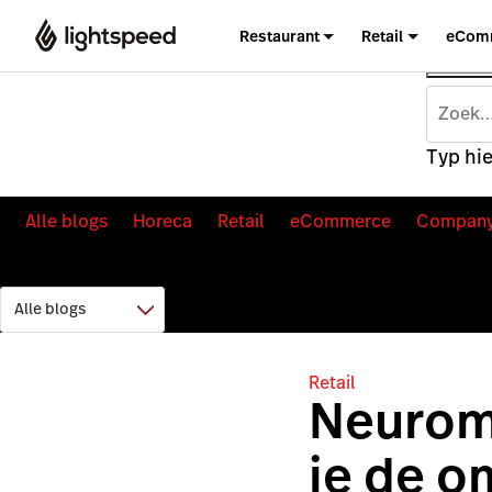
Restaurant
Retail
eCom
Typ hie
Alle blogs
Horeca
Retail
eCommerce
Compan
Retail
Neuroma
je de 