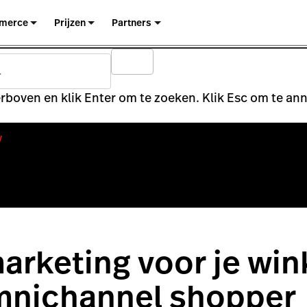
merce
Prijzen
Partners
rboven en klik Enter om te zoeken. Klik Esc om te an
y
rketing voor je win
omnichannel shopper