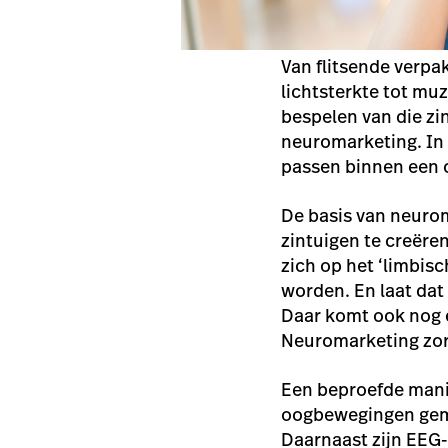
Van flitsende verpa
lichtsterkte tot mu
bespelen van die zi
neuromarketing. In 
passen binnen een 
De basis van neurom
zintuigen te creëre
zich op het ‘limbisc
worden. En laat dat
Daar komt ook nog e
Neuromarketing zor
Een beproefde manie
oogbewegingen geme
Daarnaast zijn EEG