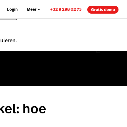
+32 9 298 02 73
Login
Meer
Gratis demo
nuleren.
kel: hoe