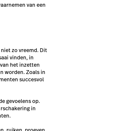
 waarnemen van een
 niet zo vreemd. Dit
aai vinden, in
 van het inzetten
an worden. Zoals in
umenten succesvol
lde gevoelens op.
urschakering in
ten.
en, ruiken, proeven