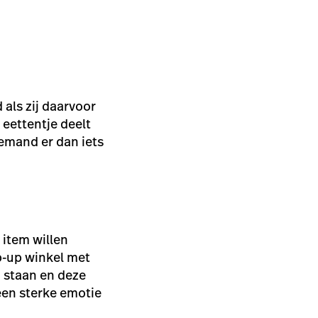
als zij daarvoor
 eettentje deelt
iemand er dan iets
 item willen
p-up winkel met
n staan en deze
 een sterke emotie