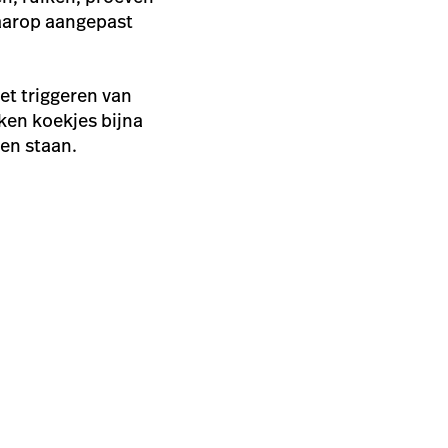
daarop aangepast
et triggeren van
ken koekjes bijna
ben staan.