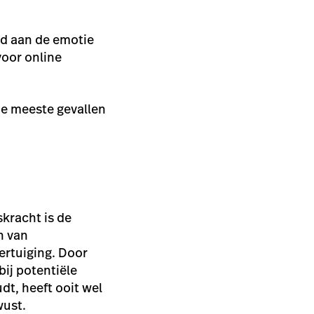
ld aan de emotie
oor online
de meeste gevallen
kracht is de
n van
ertuiging. Door
bij potentiële
t, heeft ooit wel
wust.