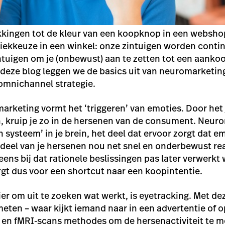
kkingen tot de kleur van een koopknop in een websho
ziekkeuze in een winkel: onze zintuigen worden contin
ntuigen om je (onbewust) aan te zetten tot een aankoo
deze blog leggen we de basics uit van neuromarketin
omnichannel strategie.
arketing vormt het ‘triggeren’ van emoties. Door het j
n, kruip je zo in de hersenen van de consument. Neur
h systeem’ in je brein, het deel dat ervoor zorgt dat 
 deel van je hersenen nou net snel en onderbewust re
ens bij dat rationele beslissingen pas later verwerkt
gt dus voor een
shortcut
naar een koopintentie.
r om uit te zoeken wat werkt, is
eyetracking
. Met d
ten – waar kijkt iemand naar in een advertentie of o
- en fMRI-scans methodes om de hersenactiviteit te 