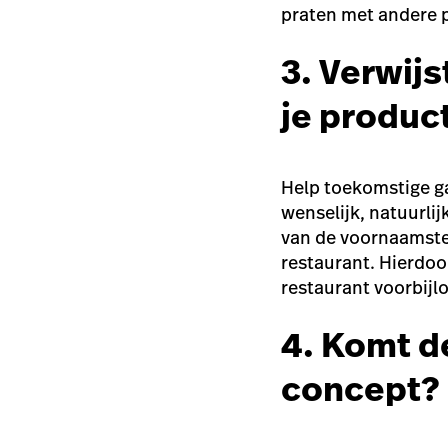
praten met andere 
3. Verwij
je produc
Help toekomstige g
wenselijk, natuurli
van de voornaamste 
restaurant. Hierdoor
restaurant voorbijl
4. Komt d
concept?