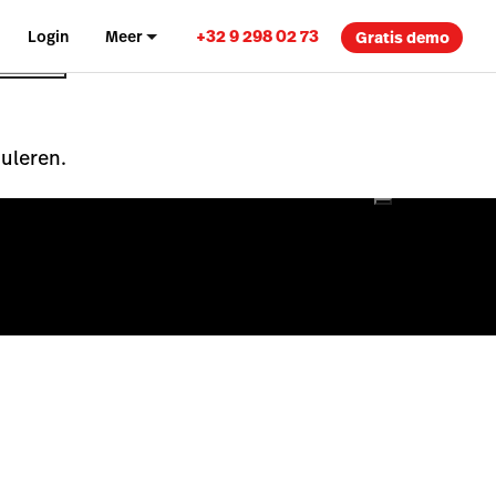
+32 9 298 02 73
Login
Meer
Gratis demo
nuleren.