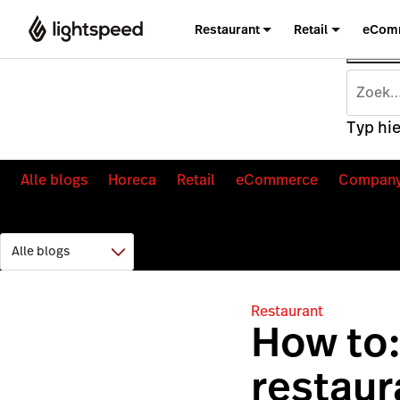
Restaurant
Retail
eCom
Typ hie
Alle blogs
Horeca
Retail
eCommerce
Compan
Restaurant
How to:
restaur