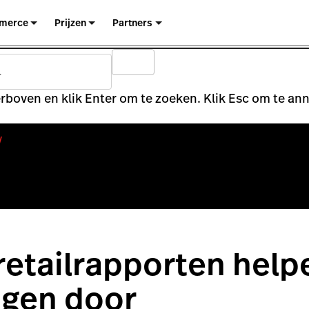
merce
Prijzen
Partners
rboven en klik Enter om te zoeken. Klik Esc om te an
y
retailrapporten help
agen door