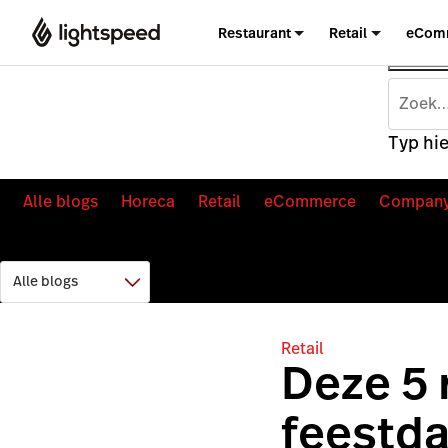
Restaurant
Retail
eCom
Typ hie
Alle blogs
Horeca
Retail
eCommerce
Compan
Retail
Deze 5 
feestd