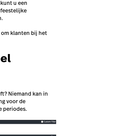
 kunt u
een
feestelijke
n.
 om klanten bij het
el
eft? Niemand kan in
ng voor de
e periodes.