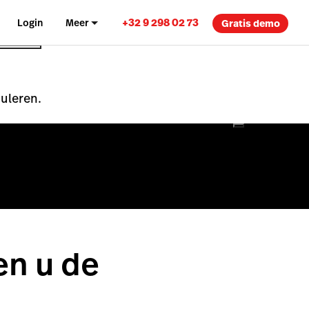
+32 9 298 02 73
Login
Meer
Gratis demo
nuleren.
en u de