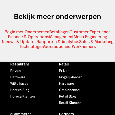
Bekijk meer onderwerpen
Begin met Ondernemen
Betalingen
Customer Experience
Finance & Operations
Management
Menu Engineering
Nieuws & Updates
Rapporten & Analytics
Sales & Marketing
Technologie
Vooraadbeheer
Werknemers
Restaurant
Retail
Prijzen
Prijzen
Hardware
Mogelijkheden
Witte kassa
Hardware
Horeca Blog
Omnichannel
Horeca Klanten
Retail Blog
Retail Klanten
eCommerce
Partners