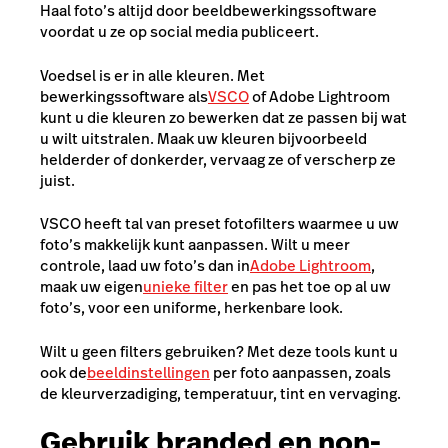
Haal foto’s altijd door beeldbewerkingssoftware
voordat u ze op social media publiceert.
Voedsel is er in alle kleuren. Met
bewerkingssoftware als
VSCO
of Adobe Lightroom
kunt u die kleuren zo bewerken dat ze passen bij wat
u wilt uitstralen. Maak uw kleuren bijvoorbeeld
helderder of donkerder, vervaag ze of verscherp ze
juist.
VSCO heeft tal van preset fotofilters waarmee u uw
foto’s makkelijk kunt aanpassen. Wilt u meer
controle, laad uw foto’s dan in
Adobe Lightroom
,
maak uw eigen
unieke filter
en pas het toe op al uw
foto’s, voor een uniforme, herkenbare look.
Wilt u geen filters gebruiken? Met deze tools kunt u
ook de
beeldinstellingen
per foto aanpassen, zoals
de kleurverzadiging, temperatuur, tint en vervaging.
Gebruik branded en non-