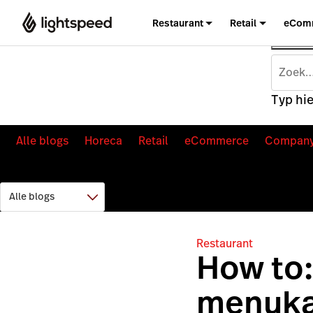
Restaurant
Retail
eCom
Typ hie
Alle blogs
Horeca
Retail
eCommerce
Compan
Restaurant
How to:
menuka