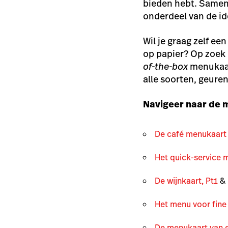
bieden hebt. Samen 
onderdeel van de id
Wil je graag zelf e
op papier? Op zoek 
of-the-box
menukaart
alle soorten, geure
Navigeer naar de 
De café menukaart
Het quick-service
De wijnkaart, Pt1
&
Het menu voor fine
De menukaart van e