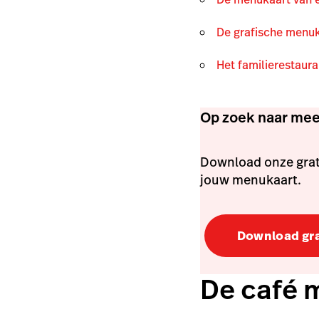
De grafische menu
Het familierestaur
Op zoek naar meer
Download onze grat
jouw menukaart.
Download gra
De café 