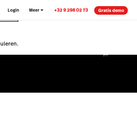
+32 9 298 02 73
Login
Meer
Gratis demo
nuleren.