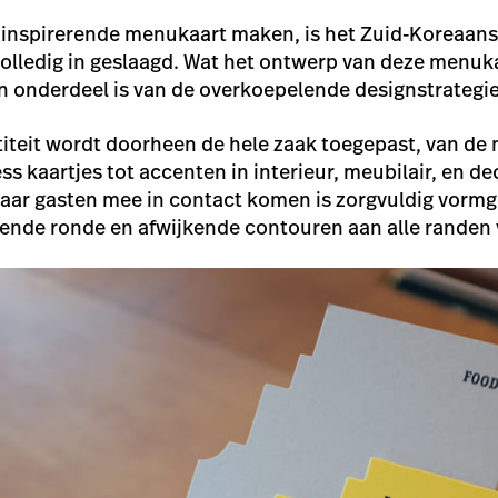
n inspirerende menukaart maken, is het Zuid-Koreaan
olledig in geslaagd. Wat het ontwerp van deze menuka
en onderdeel is van de overkoepelende designstrategie
titeit wordt doorheen de hele zaak toegepast, van de
ess kaartjes tot accenten in interieur, meubilair, en de
ar gasten mee in contact komen is zorgvuldig vormg
erende ronde en afwijkende contouren aan alle randen 