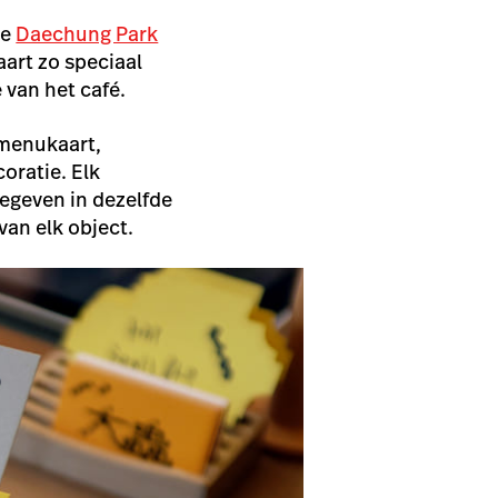
se
Daechung Park
art zo speciaal
 van het café.
 menukaart,
coratie. Elk
egeven in dezelfde
van elk object.