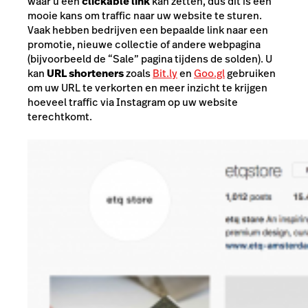
waar u een
clickable link
kan zetten, dus dit is een
mooie kans om traffic naar uw website te sturen.
Vaak hebben bedrijven een bepaalde link naar een
promotie, nieuwe collectie of andere webpagina
(bijvoorbeeld de “Sale” pagina tijdens de solden). U
kan
URL shorteners
zoals
Bit.ly
en
Goo.gl
gebruiken
om uw URL te verkorten en meer inzicht te krijgen
hoeveel traffic via Instagram op uw website
terechtkomt.