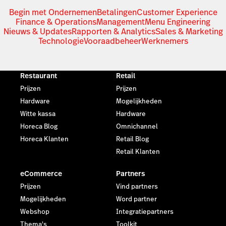
Begin met Ondernemen
Betalingen
Customer Experience
Finance & Operations
Management
Menu Engineering
Nieuws & Updates
Rapporten & Analytics
Sales & Marketing
Technologie
Vooraadbeheer
Werknemers
Restaurant
Retail
Prijzen
Prijzen
Hardware
Mogelijkheden
Witte kassa
Hardware
Horeca Blog
Omnichannel
Horeca Klanten
Retail Blog
Retail Klanten
eCommerce
Partners
Prijzen
Vind partners
Mogelijkheden
Word partner
Webshop
Integratiepartners
Thema's
Toolkit