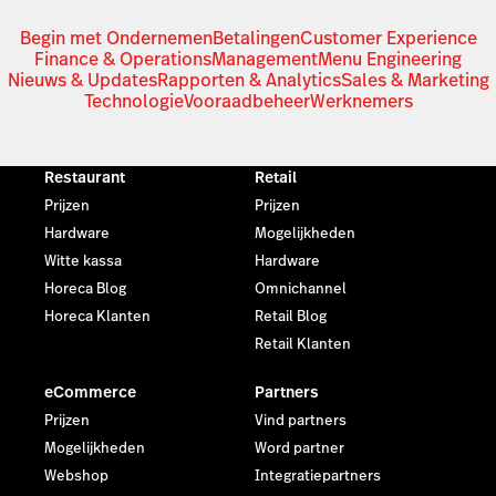
Begin met Ondernemen
Betalingen
Customer Experience
Finance & Operations
Management
Menu Engineering
Nieuws & Updates
Rapporten & Analytics
Sales & Marketing
Technologie
Vooraadbeheer
Werknemers
Restaurant
Retail
Prijzen
Prijzen
Hardware
Mogelijkheden
Witte kassa
Hardware
Horeca Blog
Omnichannel
Horeca Klanten
Retail Blog
Retail Klanten
eCommerce
Partners
Prijzen
Vind partners
Mogelijkheden
Word partner
Webshop
Integratiepartners