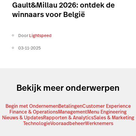
Gault&Millau 2026: ontdek de
winnaars voor België
Door
Lightspeed
03-11-2025
Bekijk meer onderwerpen
Begin met Ondernemen
Betalingen
Customer Experience
Finance & Operations
Management
Menu Engineering
Nieuws & Updates
Rapporten & Analytics
Sales & Marketing
Technologie
Vooraadbeheer
Werknemers