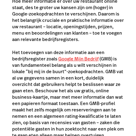
Hoe meer informatie er over uw restaurant online
staat, des te groter uw kansen zijn om (hoger) in
Google-zoekopdrachten te verschijnen. Daarom is
het belangrijk cruciale en praktische informatie over
uw restaurant – locatie, openingstijden, prijzen,
menu en beoordelingen van klanten – toe te voegen
aan relevante bedrijfsregisters.
Het toevoegen van deze informatie aan een
bedrijfsregister zoals
Google Mijn Bedrijf
(GMB) is
van fundamenteel belang als u wilt verschijnen in
lokale “bij mij in de buurt”-zoekopdrachten. GMB vat
al uw gegevens samen in een kort, duidelijk
overzicht dat gebruikers helpt te beslissen waar ze
gaan eten. Beschouw het als uw gratis, online
business-kaartje, maar met meer informatie dan wat
een papieren formaat toestaan. Een GMB-profiel
maakt het zelfs mogelijk om reserveringen aan te
nemen en een algemeen rating-kwalificatie te laten
zien, op basis van recensies van gasten – zaken die
potentiële gasten in hun zoektocht naar een plek om
te gaan eten alleen maar helpen overtuigen.