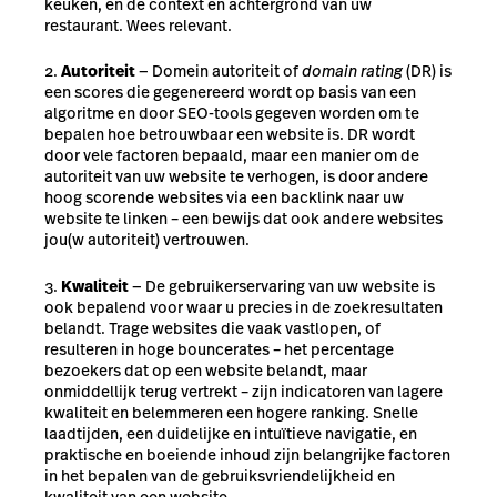
keuken, en de context en achtergrond van uw
restaurant. Wees relevant.
Autoriteit
— Domein autoriteit of
domain rating
(DR) is
een scores die gegenereerd wordt op basis van een
algoritme en door SEO-tools gegeven worden om te
bepalen hoe betrouwbaar een website is. DR wordt
door vele factoren bepaald, maar een manier om de
autoriteit van uw website te verhogen, is door andere
hoog scorende websites via een backlink naar uw
website te linken – een bewijs dat ook andere websites
jou(w autoriteit) vertrouwen.
Kwaliteit
— De gebruikerservaring van uw website is
ook bepalend voor waar u precies in de zoekresultaten
belandt. Trage websites die vaak vastlopen, of
resulteren in hoge bouncerates – het percentage
bezoekers dat op een website belandt, maar
onmiddellijk terug vertrekt – zijn indicatoren van lagere
kwaliteit en belemmeren een hogere ranking. Snelle
laadtijden, een duidelijke en intuïtieve navigatie, en
praktische en boeiende inhoud zijn belangrijke factoren
in het bepalen van de gebruiksvriendelijkheid en
kwaliteit van een website.