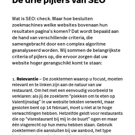
De drie pijlers van SEO
Wat is SEO: check. Maar hoe besluiten
zoekmachines welke websites bovenaan hun
resultaten pagina’s komen? Dat wordt bepaald aan
de hand van verschillende criteria, die
samengebracht door een complex algoritme
geanalyseerd worden. Wij sommen de belangrijkste
criteria of pijlers op, die ervoor zorgen dat uw
website hoger gerangschikt komt te staan:
Relevantie
— De zoektermen waarop u focust, moeten
relevant en te linken zijn aan de natuur van uw
restaurant. Om het met een eenvoudig voorbeeld te
verklaren: als jij de zoekterm “plekken om te eten op
Valentijnsdag” in uw website teksten verwerkt, maar
gesloten bent op 14 februari, moet u niet al te hoge
verwachtingen hebben. Hetzelfde geldt voor restaurants
die op “visrestaurant bij mij in de buurt” ogen en maar
één visgerecht op hun menu hebben staan. Gebruik
zoektermen die aansluiten bij uw aanbod, het type