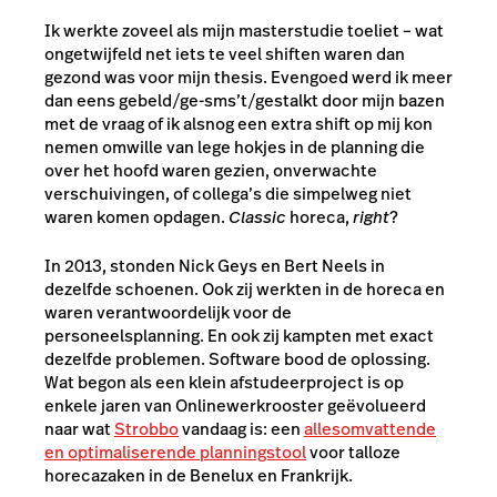
Ik werkte zoveel als mijn masterstudie toeliet – wat
ongetwijfeld net iets te veel shiften waren dan
gezond was voor mijn thesis. Evengoed werd ik meer
dan eens gebeld/ge-sms’t/gestalkt door mijn bazen
met de vraag of ik alsnog een extra shift op mij kon
nemen omwille van lege hokjes in de planning die
over het hoofd waren gezien, onverwachte
verschuivingen, of collega’s die simpelweg niet
waren komen opdagen.
Classic
horeca,
right
?
In 2013, stonden Nick Geys en Bert Neels in
dezelfde schoenen. Ook zij werkten in de horeca en
waren verantwoordelijk voor de
personeelsplanning. En ook zij kampten met exact
dezelfde problemen. Software bood de oplossing.
Wat begon als een klein afstudeerproject is op
enkele jaren van Onlinewerkrooster geëvolueerd
naar wat
Strobbo
vandaag is: een
allesomvattende
en optimaliserende planningstool
voor talloze
horecazaken in de Benelux en Frankrijk.