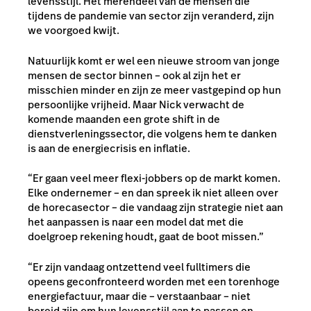
levensstijl. Het merendeel van de mensen die
tijdens de pandemie van sector zijn veranderd, zijn
we voorgoed kwijt.
Natuurlijk komt er wel een nieuwe stroom van jonge
mensen de sector binnen – ook al zijn het er
misschien minder en zijn ze meer vastgepind op hun
persoonlijke vrijheid. Maar Nick verwacht de
komende maanden een grote shift in de
dienstverleningssector, die volgens hem te danken
is aan de energiecrisis en inflatie.
“Er gaan veel meer flexi-jobbers op de markt komen.
Elke ondernemer – en dan spreek ik niet alleen over
de horecasector – die vandaag zijn strategie niet aan
het aanpassen is naar een model dat met die
doelgroep rekening houdt, gaat de boot missen.”
“Er zijn vandaag ontzettend veel fulltimers die
opeens geconfronteerd worden met een torenhoge
energiefactuur, maar die – verstaanbaar – niet
bereid zijn om hun levensstijl aan te passen en