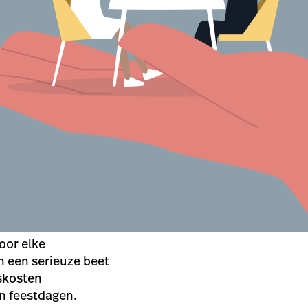
oor elke
 een serieuze beet
lskosten
en feestdagen.