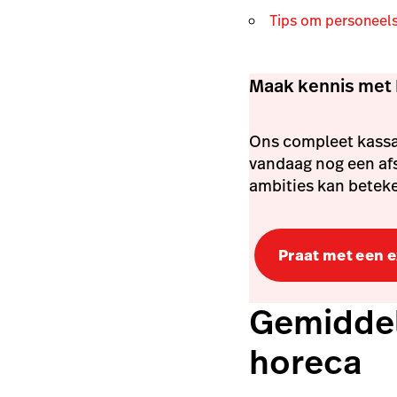
Tips om personeels
Maak kennis met 
Ons compleet kassa-
vandaag nog een af
ambities kan betek
Praat met een 
Gemiddel
horeca