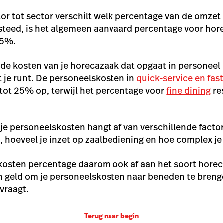
or tot sector verschilt welk percentage van de omzet 
steed, is het algemeen aanvaard percentage voor hor
35%.
de kosten van je horecazaak dat opgaat in personeel 
 je runt. De personeelskosten in
quick-service en fas
tot 25% op, terwijl het percentage voor
fine dining
re
je personeelskosten hangt af van verschillende factor
t, hoeveel je inzet op zaalbediening en hoe complex j
kosten percentage daarom ook af aan het soort horeca
en geld om je personeelskosten naar beneden te breng
 vraagt.
Terug naar begin