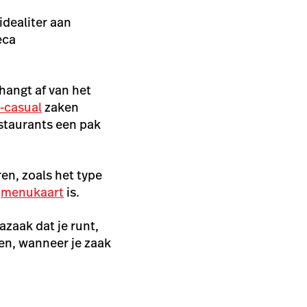
idealiter aan
eca
hangt af van het
t-casual
zaken
staurants een pak
en, zoals het type
e
menukaart
is.
zaak dat je runt,
en, wanneer je zaak