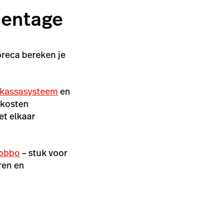
centage
oreca bereken je
l kassasysteem
en
skosten
et elkaar
robbo
– stuk voor
ren en