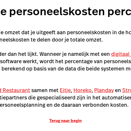
je personeelskosten per
je omzet dat je uitgeeft aan personeelskosten in de h
oneelskosten te delen door je totale omzet.
der dan het lijkt. Wanneer je namelijk met een
digitaa
software werkt, wordt het percentage van personeel
 berekend op basis van de data die beide systemen m
d Restaurant
samen met
Eitje
,
Horeko
,
Planday
en
St
tiepartners die gespecialiseerd zijn in het automatise
personeelsplanning en de daaraan verbonden kosten.
Terug naar begin