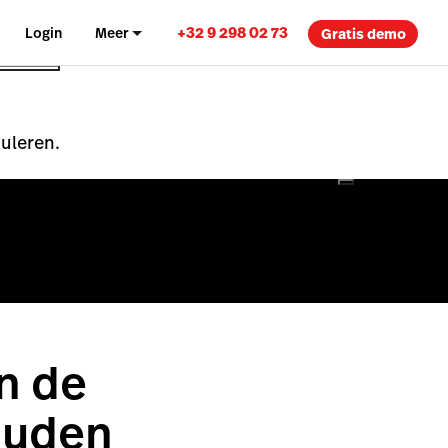
+32 9 298 02 73
Login
Meer
Gratis demo
nuleren.
n de
ouden