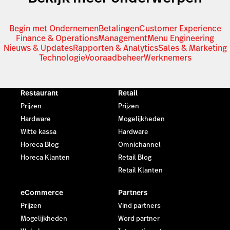
Begin met Ondernemen
Betalingen
Customer Experience
Finance & Operations
Management
Menu Engineering
Nieuws & Updates
Rapporten & Analytics
Sales & Marketing
Technologie
Vooraadbeheer
Werknemers
Restaurant
Retail
Prijzen
Prijzen
Hardware
Mogelijkheden
Witte kassa
Hardware
Horeca Blog
Omnichannel
Horeca Klanten
Retail Blog
Retail Klanten
eCommerce
Partners
Prijzen
Vind partners
Mogelijkheden
Word partner