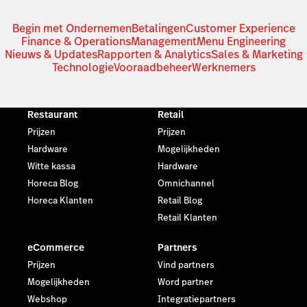
Begin met Ondernemen
Betalingen
Customer Experience
Finance & Operations
Management
Menu Engineering
Nieuws & Updates
Rapporten & Analytics
Sales & Marketing
Technologie
Vooraadbeheer
Werknemers
Restaurant
Retail
Prijzen
Prijzen
Hardware
Mogelijkheden
Witte kassa
Hardware
Horeca Blog
Omnichannel
Horeca Klanten
Retail Blog
Retail Klanten
eCommerce
Partners
Prijzen
Vind partners
Mogelijkheden
Word partner
Webshop
Integratiepartners