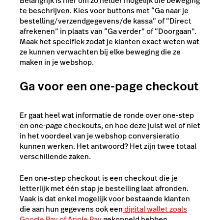
Belangrijk is hier om zo helder mogelijk die beweging
te beschrijven. Kies voor buttons met “Ga naar je
bestelling/verzendgegevens/de kassa” of “Direct
afrekenen” in plaats van “Ga verder” of “Doorgaan”.
Maak het specifiek zodat je klanten exact weten wat
ze kunnen verwachten bij elke beweging die ze
maken in je webshop.
Ga voor een one-page checkout
Er gaat heel wat informatie de ronde over one-step
en one-
page
checkouts, en hoe deze juist wel of niet
in het voordeel van je webshop conversieratio
kunnen werken. Het antwoord? Het zijn twee totaal
verschillende zaken.
Een one-step checkout is een checkout die je
letterlijk met één stap je bestelling laat afronden.
Vaak is dat enkel mogelijk voor bestaande klanten
die aan hun gegevens ook een
digital wallet zoals
Google Pay of Apple Pay
gekoppeld hebben,