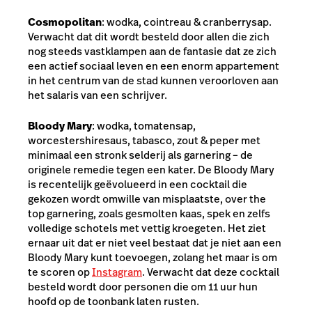
Cosmopolitan
: wodka, cointreau & cranberrysap.
Verwacht dat dit wordt besteld door allen die zich
nog steeds vastklampen aan de fantasie dat ze zich
een actief sociaal leven en een enorm appartement
in het centrum van de stad kunnen veroorloven aan
het salaris van een schrijver.
Bloody Mary
: wodka, tomatensap,
worcestershiresaus, tabasco, zout & peper met
minimaal een stronk selderij als garnering – de
originele remedie tegen een kater. De Bloody Mary
is recentelijk geëvolueerd in een cocktail die
gekozen wordt omwille van misplaatste,
over the
top
garnering, zoals gesmolten kaas, spek en zelfs
volledige schotels met vettig kroegeten. Het ziet
ernaar uit dat er niet veel bestaat dat je niet aan een
Bloody Mary kunt toevoegen, zolang het maar is om
te scoren op
Instagram
. Verwacht dat deze cocktail
besteld wordt door personen die om 11 uur hun
hoofd op de toonbank laten rusten.