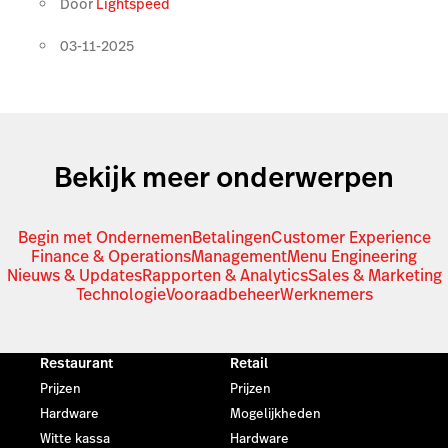
Door
Lightspeed
03-11-2025
Bekijk meer onderwerpen
Begin met Ondernemen
Betalingen
Customer Experience
Finance & Operations
Management
Menu Engineering
Nieuws & Updates
Rapporten & Analytics
Sales & Marketing
Technologie
Vooraadbeheer
Werknemers
Restaurant
Retail
Prijzen
Prijzen
Hardware
Mogelijkheden
Witte kassa
Hardware