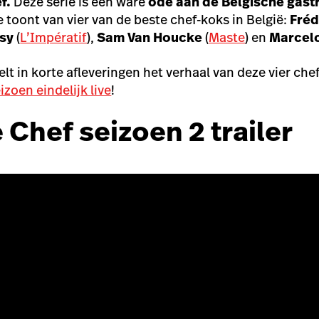
f.
Deze serie is een ware
ode aan de Belgische gas
 toont van vier van de beste chef-koks in België:
Fréd
usy
(
L’Impératif
),
Sam Van Houcke
(
Maste
) en
Marcelo
elt in korte afleveringen het verhaal van deze vier che
izoen eindelijk live
!
 Chef seizoen 2 trailer