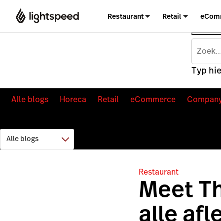
Restaurant
Retail
eCom
Typ hie
Alle blogs
Horeca
Retail
eCommerce
Compan
Restaurant
Meet Th
alle af