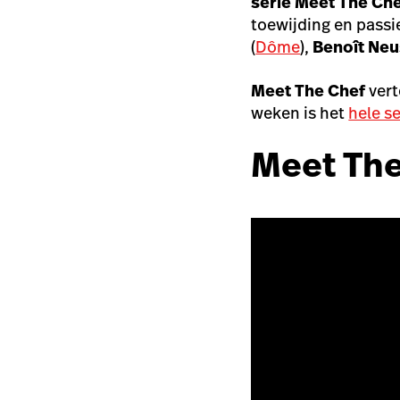
serie Meet The Che
toewijding en passie
(
Dôme
),
Benoît Ne
Meet The Chef
vert
weken is het
hele se
Meet The