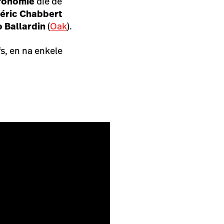
tronomie
die de
éric Chabbert
 Ballardin
(
Oak
).
fs, en na enkele