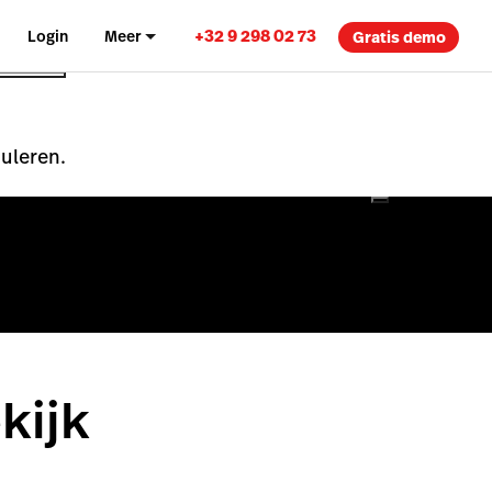
+32 9 298 02 73
Login
Meer
Gratis demo
nuleren.
kijk