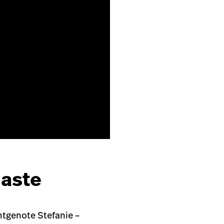
Maste
htgenote Stefanie –