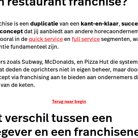
n restaurant franchise?
chise is een
duplicatie
van een
kant-en-klaar
,
succe
concept
dat jij aanbiedt aan andere horecaondernem
ooral in de
quick service
en
full service
segmenten, wa
ëntie fundamenteel zijn.
rs zoals Subway, McDonalds, en Pizza Hut die system
t deden de oprichters niet in eigen beheer, maar doo
ept via franchising aan te bieden aan ondernemers di
 van de keten.
Terug naar begin
t verschil tussen een
egever en een franchise