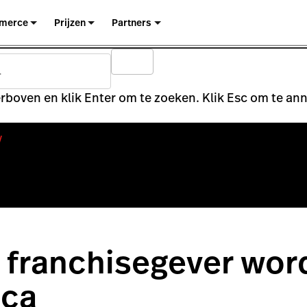
merce
Prijzen
Partners
rboven en klik Enter om te zoeken. Klik Esc om te an
y
 franchisegever wor
eca