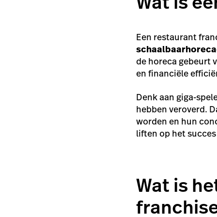
Wat is ee
Een restaurant fran
schaalbaar
horeca
de horeca gebeurt v
en financiële effici
Denk aan giga-spele
hebben veroverd. Da
worden en hun conc
liften op het succes
Wat is he
franchis