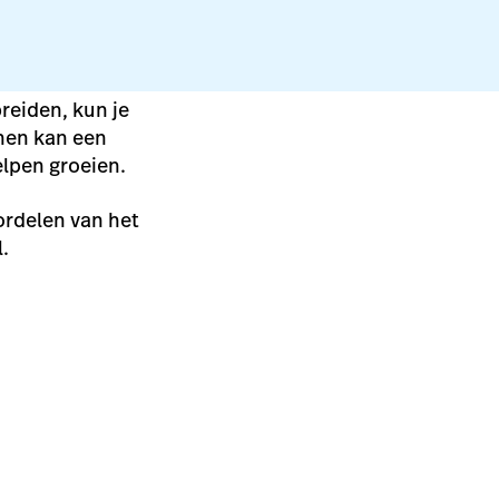
reiden, kun je
nen kan een
elpen groeien.
ordelen van het
l.