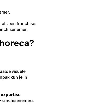
nemer.
als een franchise.
franchisenemer.
 horeca?
aalde visuele
npak kun je in
n
expertise
. Franchisenemers