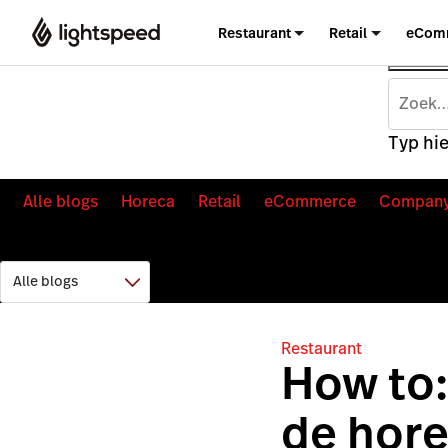
Restaurant
Retail
eCom
Typ hie
Alle blogs
Horeca
Retail
eCommerce
Compan
Restaurant
How to:
de hor