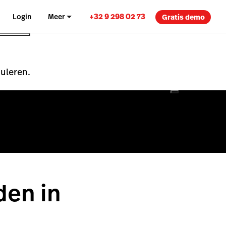
+32 9 298 02 73
Login
Meer
Gratis demo
nuleren.
den in