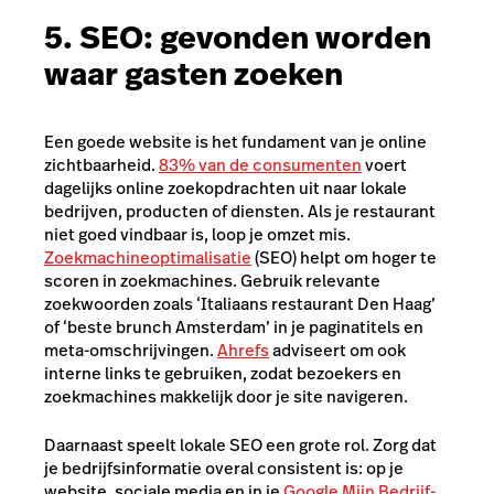
5. SEO: gevonden worden
waar gasten zoeken
Een goede website is het fundament van je online
zichtbaarheid.
83% van de consumenten
voert
dagelijks online zoekopdrachten uit naar lokale
bedrijven, producten of diensten. Als je restaurant
niet goed vindbaar is, loop je omzet mis.
Zoekmachineoptimalisatie
(SEO) helpt om hoger te
scoren in zoekmachines. Gebruik relevante
zoekwoorden zoals ‘Italiaans restaurant Den Haag’
of ‘beste brunch Amsterdam’ in je paginatitels en
meta-omschrijvingen.
Ahrefs
adviseert om ook
interne links te gebruiken, zodat bezoekers en
zoekmachines makkelijk door je site navigeren.
Daarnaast speelt lokale SEO een grote rol. Zorg dat
je bedrijfsinformatie overal consistent is: op je
website, sociale media en in je
Google Mijn Bedrijf-