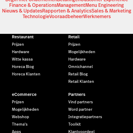
Finance & Operations
Management
Menu Engineering
Nieuws & Updates
Rapporten & Analytics
Sales & Marketing
Technologie
Vooraadbeheer
Werknemers
Restaurant
Retail
Prijzen
Prijzen
Hardware
Mogelijkheden
Witte kassa
Hardware
Horeca Blog
Omnichannel
Horeca Klanten
Retail Blog
Retail Klanten
eCommerce
Partners
Prijzen
Vind partners
Mogelijkheden
Word partner
Webshop
Integratiepartners
Thema's
Toolkit
Apps
Klantvoordeel