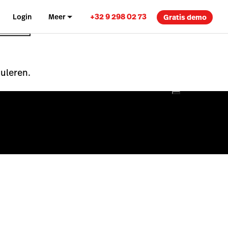
+32 9 298 02 73
Login
Meer
Gratis demo
nuleren.