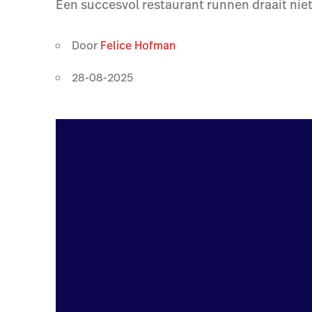
Een succesvol restaurant runnen draait niet
Door
Felice Hofman
28-08-2025